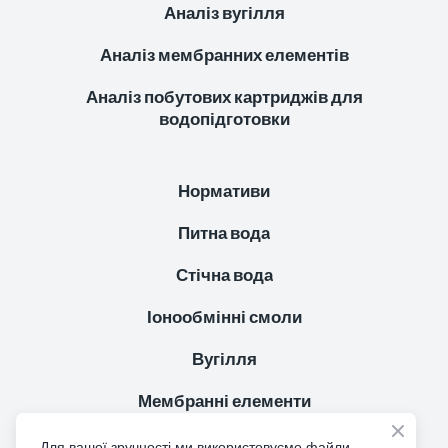
Аналіз вугілля
Аналіз мембранних елементів
Аналіз побутових картриджів для
водопідготовки
Нормативи
Питна вода
Стічна вода
Іонообмінні смоли
Вугілля
Мембранні елементи
Побутові картриджи для водпідготовки
Для вашої зручності ми використовуємо файли