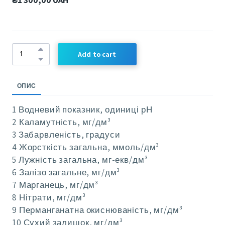
Add to cart
ОПИС
1 Водневий показник, одиниці рН
2 Каламутність, мг/дм³
3 Забарвленість, градуси
4 Жорсткість загальна, ммоль/дм³
5 Лужність загальна, мг-екв/дм³
6 Залізо загальне, мг/дм³
7 Марганець, мг/дм³
8 Нітрати, мг/дм³
9 Перманганатна окиснюваність, мг/дм³
10 Сухий залишок, мг/дм³