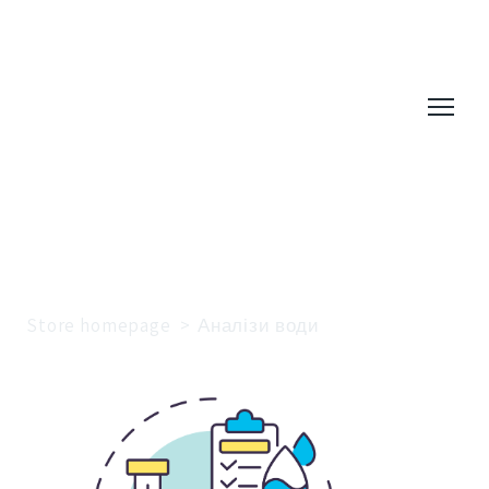
Store homepage
Аналізи води